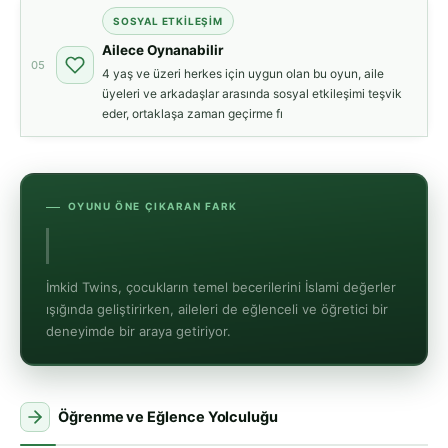
SOSYAL ETKILEŞIM
Ailece Oynanabilir
05
4 yaş ve üzeri herkes için uygun olan bu oyun, aile
üyeleri ve arkadaşlar arasında sosyal etkileşimi teşvik
eder, ortaklaşa zaman geçirme fı
OYUNU ÖNE ÇIKARAN FARK
Türkiye'de üreti
İmkid Twins, çocukların temel becerilerini İslami değerler
ışığında geliştirirken, aileleri de eğlenceli ve öğretici bir
deneyimde bir araya getiriyor.
Öğrenme ve Eğlence Yolculuğu