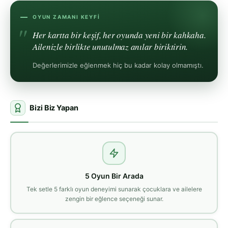
OYUN ZAMANI KEYFI
Her kartta bir keşif, her oyunda yeni bir kahkaha.
Ailenizle birlikte unutulmaz anılar biriktirin.
Değerlerimizle eğlenmek hiç bu kadar kolay olmamıştı.
Bizi Biz Yapan
5 Oyun Bir Arada
Tek setle 5 farklı oyun deneyimi sunarak çocuklara ve ailelere
zengin bir eğlence seçeneği sunar.