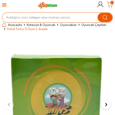
0
Anasayfa
Kırtasiye & Oyuncak
Oyuncaklar
Oyuncak Çeşitleri
İmkid Twins 5 Oyun 1 Arada