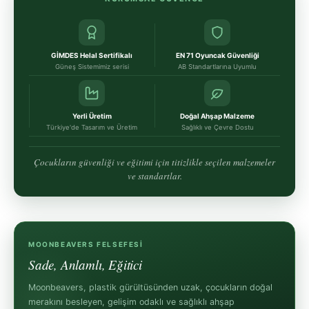
GİMDES Helal Sertifikalı
EN 71 Oyuncak Güvenliği
Güneş Sistemimiz serisi
AB Standartlarına Uyumlu
Yerli Üretim
Doğal Ahşap Malzeme
Türkiye'de Tasarım ve Üretim
Sağlıklı ve Çevre Dostu
Çocukların güvenliği ve eğitimi için titizlikle seçilen malzemeler
ve standartlar.
MOONBEAVERS FELSEFESI
Sade, Anlamlı, Eğitici
Moonbeavers, plastik gürültüsünden uzak, çocukların doğal
merakını besleyen, gelişim odaklı ve sağlıklı ahşap