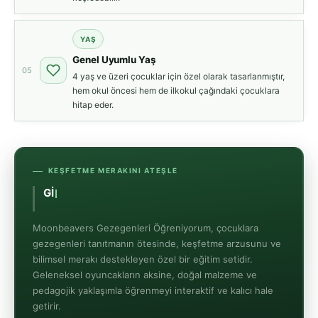
YAŞ
Genel Uyumlu Yaş
05
4 yaş ve üzeri çocuklar için özel olarak tasarlanmıştır,
hem okul öncesi hem de ilkokul çağındaki çocuklara
hitap eder.
KEŞFETME MERAKINI ATEŞLE
GİMDES Helal Güvence
Moonbeavers Gezegenleri Öğreniyorum, çocuklara
gezegenleri tanıtmanın ötesinde, keşfetme arzusunu ve
bilimsel merakı destekleyen özel bir eğitim setidir.
Geleneksel oyuncakların aksine, doğal malzeme ve
pedagojik yaklaşımla öğrenmeyi interaktif ve kalıcı hale
getirir.