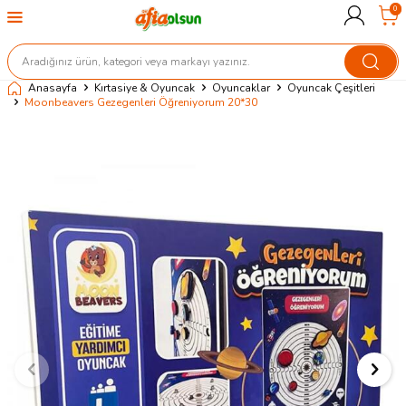
0
Anasayfa
Kırtasiye & Oyuncak
Oyuncaklar
Oyuncak Çeşitleri
Moonbeavers Gezegenleri Öğreniyorum 20*30