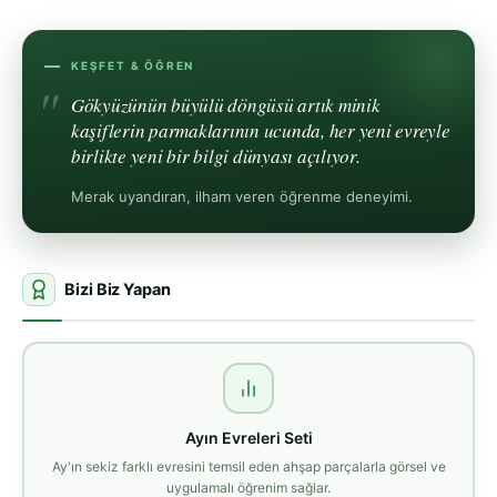
KEŞFET & ÖĞREN
Gökyüzünün büyülü döngüsü artık minik
kaşiflerin parmaklarının ucunda, her yeni evreyle
birlikte yeni bir bilgi dünyası açılıyor.
Merak uyandıran, ilham veren öğrenme deneyimi.
Bizi Biz Yapan
Ayın Evreleri Seti
Ay'ın sekiz farklı evresini temsil eden ahşap parçalarla görsel ve
uygulamalı öğrenim sağlar.