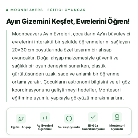
MOONBEAVERS · EĞITICI OYUNCAK
Ayın Gizemini Keşfet, Evrelerini Öğren!
Moonbeavers Ayın Evreleri, çocukların Ay'ın büyüleyici
evrelerini interaktif bir şekilde öğrenmelerini sağlayan
20x30 cm boyutlarında özel tasarım bir ahşap
oyuncaktır. Doğal ahşap malzemesiyle güvenli ve
sağlıklı bir oyun deneyimi sunarken, plastik
gürültüsünden uzak, sade ve anlamlı bir öğrenme
ortamı yaratır. Çocukların astronomi bilgisini ve el-göz
koordinasyonunu geliştirmeyi hedefler, Montesori
eğitimine uyumlu yapısıyla gökyüzü merakını artırır.
Ay Evreleri
El-Göz
Montesori
Eğitici Ahşap
5+ Yaş Uyumlu
Öğrenimi
Koordinasyonu
Uyumlu