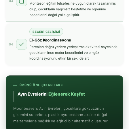
03
Montesori eğitim felsefesine uygun olarak tasarlanmış
olup, çocukların bağımsız keşfetme ve öğrenme
becerilerini doğal yolla geliştirir.
BECERI GELIŞIMI
El-Göz Koordinasyonu
04
Parçaları doğru yerlere yerleştirme aktivitesi sayesinde
çocukların ince motor becerilerini ve el-göz
koordinasyonunu etkin bir şekilde artı
ÜRÜNÜ ÖNE ÇIKAN FARK
Ayın Evrelerini
Eğlenerek Keşfet
Moonbeavers Ayın Evreleri, çocuklara gökyüzünün
gizemini sunarken, plastik oyuncakların aksine doğal
malzemelerle sağlıklı ve eğitici bir alternatif oluşturur.