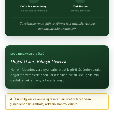
Doğal Malzeme Onayı
Yerli Üretim
Zararlı Madde İçermez
Türkiye Menşeili
Çocuklarımızın sağlığı ve eğitimi için titizlikle, Avrupa
standartlarında üretilmiştir.
MOONBEAVERS SÖZÜ
Doğal Oyun, Bilinçli Gelecek
Her bir Moonbeavers oyuncağı, plastik gürültüsünden uzak,
doğal malzemelerle çocukların zihinsel ve fiziksel gelişimini
desteklemek amacıyla tasarlanmıştır.
⚠ Ürün bilgileri ve ambalaj tasarımları üretici tarafından
güncellenebilir. Ambalaj arkasını kontrol ediniz.