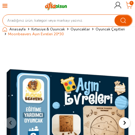
0
Anasayfa
Kırtasiye & Oyuncak
Oyuncaklar
Oyuncak Çeşitleri
Moonbeavers Ayın Evreleri 20*30