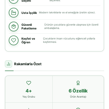
Seçimi
seçilmesi.
Usta İşçilik
Modern tekniklerle ve el emeğiyle üretim süreci.
Güvenli
Ürünün çocuklara güvenle ulaşması için özenli
Paketleme
ambalajlama.
Keşfet ve
Çocukların insan vücudunu eğlenceli yollarla
Öğren
keşfetmesi.
Rakamlarla Özet
4+
6 Özellik
Yaş Grubu
Ürün Avantajı