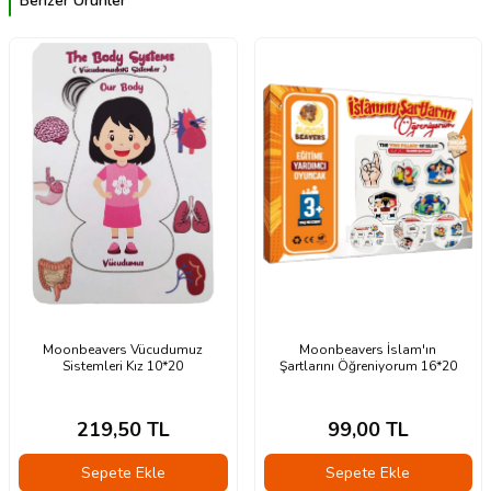
Benzer Ürünler
Moonbeavers Vücudumuz
Moonbeavers İslam'ın
Sistemleri Kız 10*20
Şartlarını Öğreniyorum 16*20
219,50
TL
99,00
TL
Sepete Ekle
Sepete Ekle