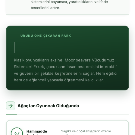
sistemlerini boyaması, yaratıcılıklarını ve ifade
becerilerini artırır.
ÜRÜNÜ ÖNE ÇIKARAN FARK
Vücudun İşley
Klasik oyuncakların aksine, Moonbeavers Vücudumuz
Sistemleri Erkek, çocukların insan anatomisini interaktif
ve güvenli bir şekilde keşfetmelerini sağlar. Hem eğitici
hem de eğlenceli yapısıyla öğrenmeyi kalıcı kılar.
Ağaçtan Oyuncak Olduğunda
Hammadde
Sağlıklı ve doğal ahşapların özenle