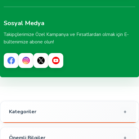
Sosyal Medya
Takipçilerimize Özel Kampanya ve Fırsatlardan olmak için E-
bültenimize abone olun!
Kategoriler
Gıda
Kahvaltılık
Önemli Bilgiler