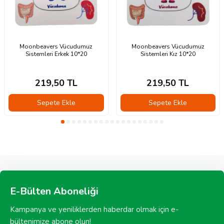
Moonbeavers Vücudumuz
Moonbeavers Vücudumuz
Sistemleri Erkek 10*20
Sistemleri Kız 10*20
219,50
TL
219,50
TL
Sepete Ekle
Sepete Ekle
E-Bülten Aboneliği
Kampanya ve yeniliklerden haberdar olmak için e-
bültenimize abone olun!