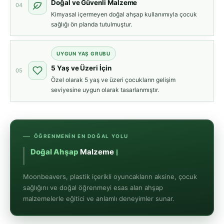
Doğal ve Güvenli Malzeme
04
Kimyasal içermeyen doğal ahşap kullanımıyla çocuk
sağlığı ön planda tutulmuştur.
UYGUN YAŞ GRUBU
5 Yaş ve Üzeri İçin
05
Özel olarak 5 yaş ve üzeri çocukların gelişim
seviyesine uygun olarak tasarlanmıştır.
ÖĞRENMENIN EN DOĞAL YOLU
Doğal Ahşap
Malzeme ile Güvenli Oyun
Moonbeavers, plastik içerikli oyuncakların aksine, çocuk
sağlığını ve doğal öğrenmeyi esas alan ahşap
malzemelerle eğitici ve anlamlı deneyimler sunar.